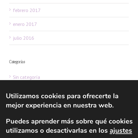
febrero 2017
enero 2017
julio 2016
Categorías
Sin categoría
Utilizamos cookies para ofrecerte la
mejor experiencia en nuestra web.
© 2016 Consultoría de Fundaciones - Asesoría de Fundaciones y ESFL |
Puedes aprender más sobre qué cookies
All Rights Reserved | Powered by
Gabinete web 2.0 de Ernesto del
utilizamos o desactivarlas en los
ajustes
Valle
|
Aviso legal
|
Política de privacidad
|
Política de cookies