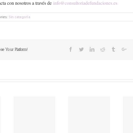
ta con nosotros a través de
info@consultoriadefundaciones.es
ries:
Sin categoría
Facebook
Twitter
Linkedin
Reddit
Tumblr
Go
ose Your Platform!