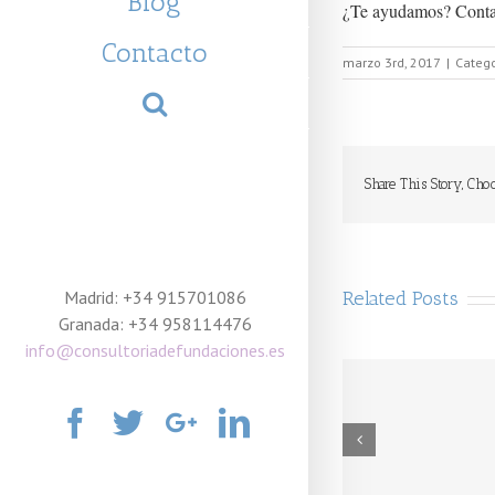
Blog
¿Te ayudamos? Contac
Contacto
marzo 3rd, 2017
|
Catego
Share This Story, Cho
Madrid: +34 915701086
Related Posts
Granada: +34 958114476
info@consultoriadefundaciones.es
Facebook
Twitter
Google+
Linkedin