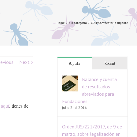
Home
/
Sin categoría
/
CDTI: Convocatoria urgente
revious
Next
Popular
Recent
Balance y cuenta
de resultados
abreviados para
Fundaciones
aquí
, tienes de
julio 2nd, 2016
Orden JUS/221/2017, de 9 de
marzo, sobre legalización en