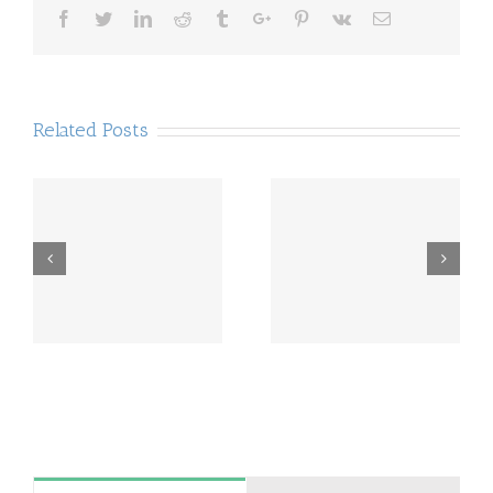
Facebook
Twitter
Linkedin
Reddit
Tumblr
Google+
Pinterest
Vk
Email
Related Posts