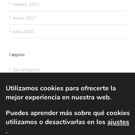
febrero 2017
enero 2017
julio 2016
Categorías
Sin categoría
Utilizamos cookies para ofrecerte la
mejor experiencia en nuestra web.
© 2016 Consultoría de Fundaciones - Asesoría de Fundaciones y ESFL |
Puedes aprender más sobre qué cookies
All Rights Reserved | Powered by
Gabinete web 2.0 de Ernesto del
utilizamos o desactivarlas en los
ajustes
Valle
|
Aviso legal
|
Política de privacidad
|
Política de cookies
.