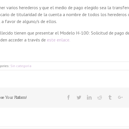
er varios herederos y que el medio de pago elegido sea la transfer
ncario de titularidad de la cuenta a nombre de todos los herederos o
 a favor de alguno/s de ellos.
llecido tienen que presentar el Modelo H-100: Solicitud de pago d
eden acceder a través de
este enlace.
gories:
Sin categoría
Facebook
Twitter
Linkedin
Reddit
Tumblr
Go
ose Your Platform!