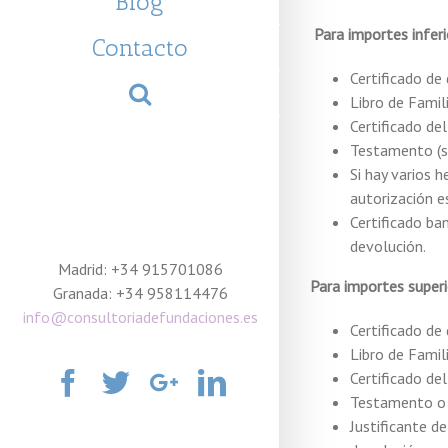
Blog
Para importes inferi
Contacto
Certificado de
Libro de Famil
Certificado de
Testamento (só
Si hay varios 
autorización e
Certificado ba
devolución.
Madrid: +34 915701086
Para importes superi
Granada: +34 958114476
info@consultoriadefundaciones.es
Certificado de
Libro de Famili
Facebook
Twitter
Google+
Linkedin
Certificado de
Testamento o 
Justificante d