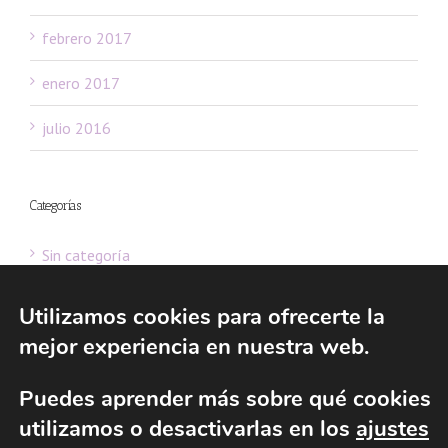
febrero 2017
enero 2017
julio 2016
Categorías
Sin categoría
Utilizamos cookies para ofrecerte la
mejor experiencia en nuestra web.
© 2016 Consultoría de Fundaciones - Asesoría de Fundaciones y ESFL |
Puedes aprender más sobre qué cookies
All Rights Reserved | Powered by
Gabinete web 2.0 de Ernesto del
utilizamos o desactivarlas en los
ajustes
Valle
|
Aviso legal
|
Política de privacidad
|
Política de cookies