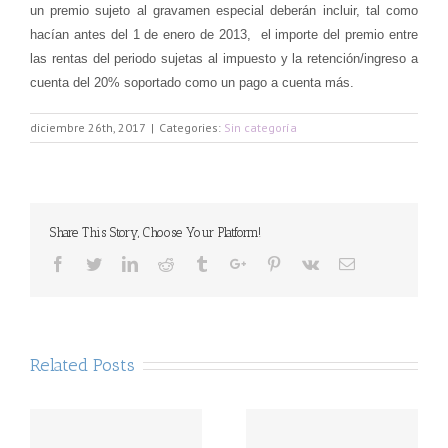
un premio sujeto al gravamen especial deberán incluir, tal como
hacían antes del 1 de enero de 2013, el importe del premio entre
las rentas del periodo sujetas al impuesto y la retención/ingreso a
cuenta del 20% soportado como un pago a cuenta más.
diciembre 26th, 2017
|
Categories:
Sin categoría
Share This Story, Choose Your Platform!
Facebook
Twitter
Linkedin
Reddit
Tumblr
Google+
Pinterest
Vk
Email
Related Posts