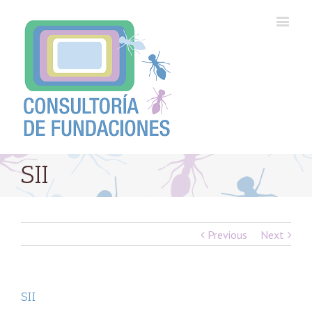
SII
Previous
Next
SII